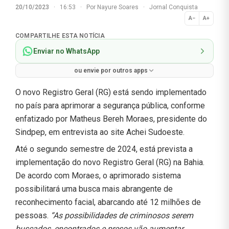
20/10/2023
·
16:53
·
Por
Nayure Soares
·
Jornal Conquista
A−
A+
Normal
COMPARTILHE ESTA NOTÍCIA
Enviar no WhatsApp
ou envie por outros apps
O novo Registro Geral (RG) está sendo implementado
no país para aprimorar a segurança pública, conforme
enfatizado por Matheus Bereh Moraes, presidente do
Sindpep, em entrevista ao site Achei Sudoeste.
Até o segundo semestre de 2024, está prevista a
implementação do novo Registro Geral (RG) na Bahia.
De acordo com Moraes, o aprimorado sistema
possibilitará uma busca mais abrangente de
reconhecimento facial, abarcando até 12 milhões de
pessoas.
“As possibilidades de criminosos serem
buscados, encontrados e presos vão aumentar