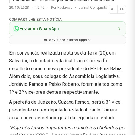
20/10/2023
·
16:46
·
Por
Redação
·
Jornal Conquista
A−
A+
Normal
COMPARTILHE ESTA NOTÍCIA
Enviar no WhatsApp
ou envie por outros apps
Em convenção realizada nesta sexta-feira (20), em
Salvador, o deputado estadual Tiago Correia foi
escolhido como o novo presidente do PSDB na Bahia.
Além dele, seus colegas de Assembleia Legislativa,
Jordávio Ramos e Pablo Roberto, foram eleitos como
1º e 2º vice-presidentes respectivamente.
A prefeita de Juazeiro, Suzana Ramos, será a 3ª vice-
presidente e o ex-deputado estadual Paulo Câmara
será o novo secretário-geral da legenda no estado.
“Hoje nós temos importantes municípios chefiados por