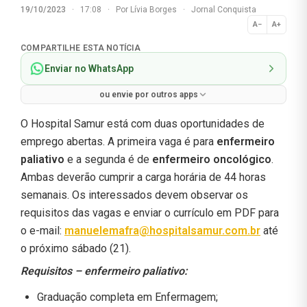
19/10/2023
·
17:08
·
Por
Lívia Borges
·
Jornal Conquista
A−
A+
Normal
COMPARTILHE ESTA NOTÍCIA
Enviar no WhatsApp
ou envie por outros apps
O Hospital Samur está com duas oportunidades de
emprego abertas. A primeira vaga é para
enfermeiro
paliativo
e a segunda é de
enfermeiro oncológico
.
Ambas deverão cumprir a carga horária de 44 horas
semanais. Os interessados devem observar os
requisitos das vagas e enviar o currículo em PDF para
o e-mail:
manuelemafra@hospitalsamur.com.br
até
o próximo sábado (21).
Requisitos – enfermeiro paliativo:
Graduação completa em Enfermagem;