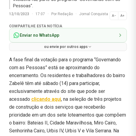
Pessoas".
12/10/2023
·
17:07
·
Por
Redação
·
Jornal Conquista
A−
A+
Normal
COMPARTILHE ESTA NOTÍCIA
Enviar no WhatsApp
ou envie por outros apps
A fase final da votação para o programa “Governando
com as Pessoas” está se aproximando do
encerramento. Os residentes e trabalhadores do bairro
Zabelê têm até sábado (14) para participar,
exclusivamente através do site que pode ser
acessado
clicando aqui
, na seleção de três projetos
de construção e dois serviços que receberão
prioridade em um dos sete loteamentos que compõem
o bairro: Bateias II, Cidade Maravilhosa, Miro Cairo,
Senhorinha Cairo, Urbis IV, Urbis V e Vila Serrana. Na