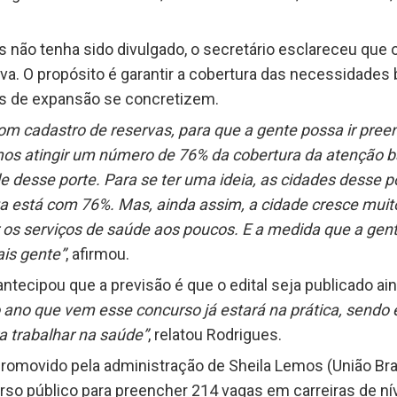
não tenha sido divulgado, o secretário esclareceu que 
va. O propósito é garantir a cobertura das necessidades
s de expansão se concretizem.
 com cadastro de reservas, para que a gente possa ir pr
s atingir um número de 76% da cobertura da atenção bás
 desse porte. Para se ter uma ideia, as cidades desse 
ta está com 76%. Mas, ainda assim, a cidade cresce mui
ar os serviços de saúde aos poucos. E a medida que a gen
is gente”
, afirmou.
tecipou que a previsão é que o edital seja publicado ai
 ano que vem esse concurso já estará na prática, sendo 
 trabalhar na saúde”
, relatou Rodrigues.
omovido pela administração de Sheila Lemos (União Brasi
rso público para preencher 214 vagas em carreiras de nív