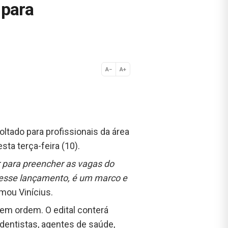
 para
A−
A+
Normal
oltado para profissionais da área
ta terça-feira (10).
r para preencher as vagas do
 desse lançamento, é um marco e
irmou Vinícius.
 em ordem. O edital conterá
dentistas, agentes de saúde,