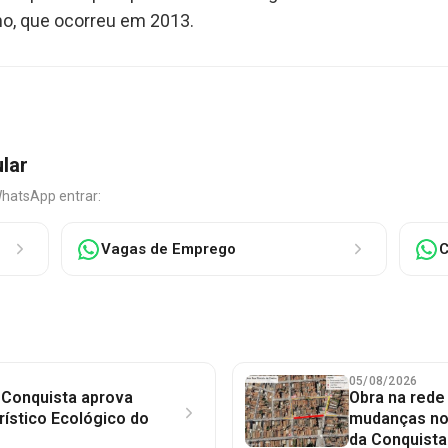
mo, que ocorreu em 2013.
ular
WhatsApp entrar:
Vagas de Emprego
C
05/08/2026
 Conquista aprova
Obra na red
rístico Ecológico do
mudanças no 
da Conquista