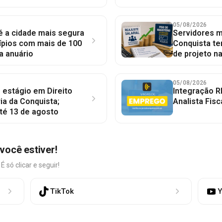
05/08/2026
 é a cidade mais segura
Servidores mu
ípios com mais de 100
Conquista te
a anuário
de projeto n
05/08/2026
 estágio em Direito
Integração R
ia da Conquista;
Analista Fisc
té 13 de agosto
você estiver!
só clicar e seguir!
TikTok
Y