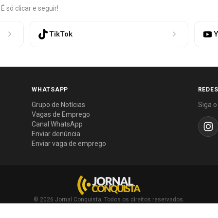
só clicar e seguir!
TikTok
Y
WHATSAPP
REDES
Grupo de Notícias
Siga o
Vagas de Emprego
Canal WhatsApp
Enviar denúncia
Enviar vaga de emprego
© 2026 Jornal Conquista. Todos os direitos reservados.
Política editorial
·
Política de privacidade