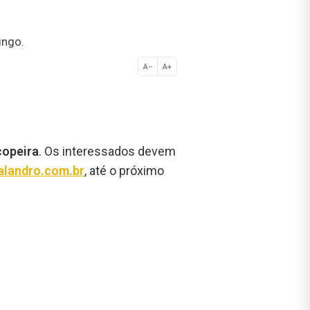
ingo.
A−
A+
Normal
copeira
. Os interessados devem
alandro.com.br
, até o próximo