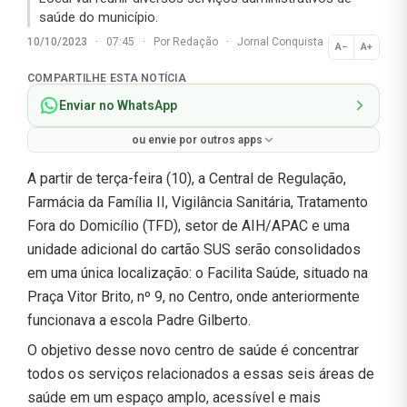
saúde do município.
10/10/2023
·
07:45
·
Por
Redação
·
Jornal Conquista
A−
A+
Normal
COMPARTILHE ESTA NOTÍCIA
Enviar no WhatsApp
ou envie por outros apps
A partir de terça-feira (10), a Central de Regulação,
Farmácia da Família II, Vigilância Sanitária, Tratamento
Fora do Domicílio (TFD), setor de AIH/APAC e uma
unidade adicional do cartão SUS serão consolidados
em uma única localização: o Facilita Saúde, situado na
Praça Vitor Brito, nº 9, no Centro, onde anteriormente
funcionava a escola Padre Gilberto.
O objetivo desse novo centro de saúde é concentrar
todos os serviços relacionados a essas seis áreas de
saúde em um espaço amplo, acessível e mais