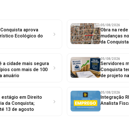
05/08/2026
 Conquista aprova
Obra na red
rístico Ecológico do
mudanças no 
da Conquista
05/08/2026
 é a cidade mais segura
Servidores mu
ípios com mais de 100
Conquista te
a anuário
de projeto n
05/08/2026
 estágio em Direito
Integração R
ia da Conquista;
Analista Fisc
té 13 de agosto