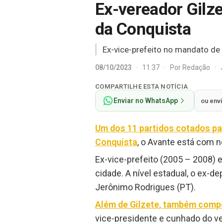
Ex-vereador Gilze
da Conquista
Ex-vice-prefeito no mandato de
08/10/2023
·
11:37
·
Por
Redação
·
COMPARTILHE ESTA NOTÍCIA
Enviar no WhatsApp
ou env
Um dos 11 partidos cotados par
Conquista
, o Avante está com 
Ex-vice-prefeito (2005 – 2008) e
cidade. A nível estadual, o ex-d
Jerônimo Rodrigues (PT).
Além de Gilzete, também compõ
vice-presidente e cunhado do v