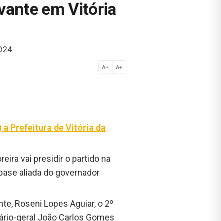
Avante em Vitória
024.
A−
A+
Normal
a Prefeitura de Vitória da
ira vai presidir o partido na
 base aliada do governador
ente, Roseni Lopes Aguiar, o 2º
ário-geral João Carlos Gomes