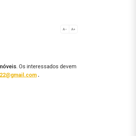
A−
A+
Normal
imóveis
. Os interessados devem
022@gmail.com
.