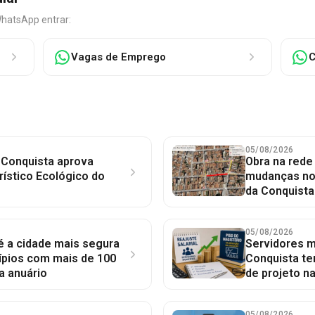
WhatsApp entrar:
Vagas de Emprego
C
05/08/2026
 Conquista aprova
Obra na red
rístico Ecológico do
mudanças no 
da Conquista
05/08/2026
 é a cidade mais segura
Servidores mu
ípios com mais de 100
Conquista te
a anuário
de projeto n
05/08/2026