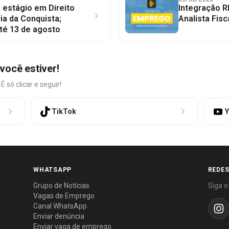
 estágio em Direito
Integração R
ia da Conquista;
Analista Fisc
té 13 de agosto
você estiver!
só clicar e seguir!
TikTok
Y
WHATSAPP
REDES
Grupo de Notícias
Siga o
Vagas de Emprego
Canal WhatsApp
Enviar denúncia
Enviar vaga de emprego