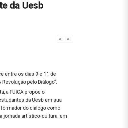
rte da Uesb
A−
A+
Normal
ce entre os dias 9 e 11 de
 Revolução pelo Diálogo”.
ta, a FUICA propõe o
s estudantes da Uesb em sua
nsformador do diálogo como
jornada artístico-cultural em