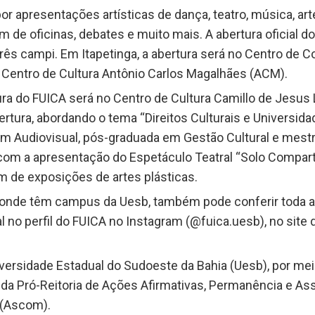
 apresentações artísticas de dança, teatro, música, arte
ém de oficinas, debates e muito mais. A abertura oficial d
três campi. Em Itapetinga, a abertura será no Centro de 
 Centro de Cultura Antônio Carlos Magalhães (ACM).
tura do FUICA será no Centro de Cultura Camillo de Jesus
rtura, abordando o tema “Direitos Culturais e Universida
e em Audiovisual, pós-graduada em Gestão Cultural e mes
 com a apresentação do Espetáculo Teatral “Solo Compartil
m de exposições de artes plásticas.
s onde têm campus da Uesb, também pode conferir toda 
 no perfil do FUICA no Instagram (@fuica.uesb), no site
versidade Estadual do Sudoeste da Bahia (Uesb), por mei
da Pró-Reitoria de Ações Afirmativas, Permanência e Assi
 (Ascom).