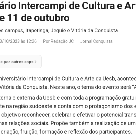
tário Intercampi de Cultura e A
 e 11 de outubro
ês campus, Itapetinga, Jequié e Vitória da Conquista.
3/10/2023
às 12:26
·
Por
Redação JC
·
Jornal Conquista
ie por outros apps
niversitário Intercampi de Cultura e Arte da Uesb, aconte
Vitória da Conquista
.
Neste ano, o tema do evento será “A
erna e externa da Uesb e com toda a programação gratui
 arte na região sudoeste e conta com o protagonismo do
bjetivo reconhecer, celebrar e efetivar o potencial tra
as relações sociais. Propõe também a realização de uma 
 criação, fruição, formação e reflexão dos participantes.