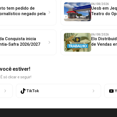
06/08/2026
to tem pedido de
Uesb em Jequ
jornalístico negado pela
Teatro do Op
06/08/2026
 da Conquista inicia
Elo Distribu
ntia-Safra 2026/2027
de Vendas em
você estiver!
só clicar e seguir!
TikTok
Y