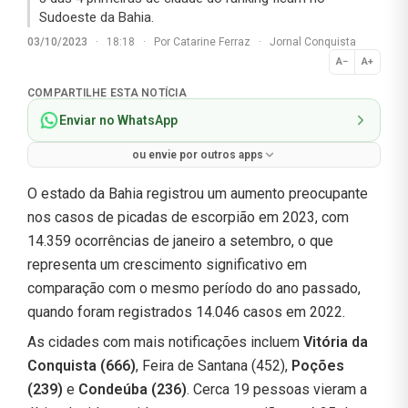
Sudoeste da Bahia.
03/10/2023
·
18:18
·
Por
Catarine Ferraz
·
Jornal Conquista
A−
A+
Normal
COMPARTILHE ESTA NOTÍCIA
Enviar no WhatsApp
ou envie por outros apps
O estado da Bahia registrou um aumento preocupante
nos casos de picadas de escorpião em 2023, com
14.359 ocorrências de janeiro a setembro, o que
representa um crescimento significativo em
comparação com o mesmo período do ano passado,
quando foram registrados 14.046 casos em 2022.
As cidades com mais notificações incluem
Vitória da
Conquista (666)
, Feira de Santana (452),
Poções
(239)
e
Condeúba (236)
. Cerca 19 pessoas vieram a