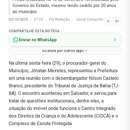
Governo do Estado, mesmo tendo cedido por 20 anos
ao município.
02/10/2023
·
07:03
·
Por
Redação
·
Jornal Conquista
A−
A+
Normal
COMPARTILHE ESTA NOTÍCIA
Enviar no WhatsApp
ou envie por outros apps
Na última sexta-feira (29), o procurador-geral do
Município, Jônatan Meireles, representou a Prefeitura
em uma reunião com o desembargador Nilson Castelo
Branco, presidente do Tribunal de Justiça da Bahia (TJ-
BA). O encontro aconteceu em Salvador, e serviu para
tratar de questões institucionais, dentre elas, a
situação do imóvel onde funciona o Centro Integrado
dos Direitos da Criança e do Adolescente (CIDCA) e o
Complexo de Escuta Protegida.