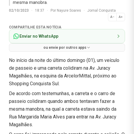
mesma manobra.
02/10/2023
·
18:37
·
Por
Nayure Soares
·
Jornal Conquista
A−
A+
Normal
COMPARTILHE ESTA NOTÍCIA
Enviar no WhatsApp
ou envie por outros apps
No início da noite do último domingo (01), um veículo
de passeio e uma carreta colidiram na Av. Juracy
Magalhães, na esquina da ArcelorMittal, próximo ao
Shopping Conquista Sul.
De acordo com testemunhas, a carreta e o carro de
passeio colidiram quando ambos tentavam fazer a
mesma manobra, na qual a carreta estava saindo da
Rua Margarida Maria Alves para entrar na Av. Juracy
Magalhães.