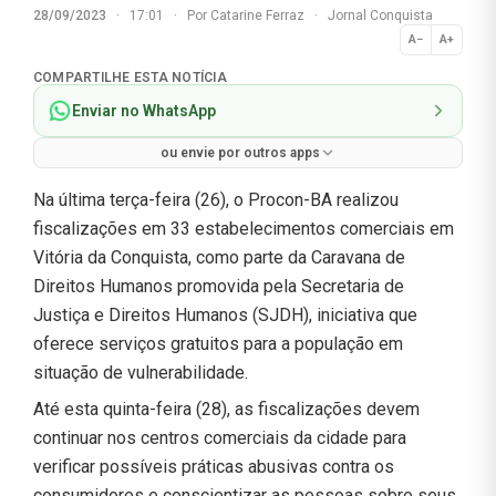
28/09/2023
·
17:01
·
Por
Catarine Ferraz
·
Jornal Conquista
A−
A+
Normal
COMPARTILHE ESTA NOTÍCIA
Enviar no WhatsApp
ou envie por outros apps
Na última terça-feira (26), o Procon-BA realizou
fiscalizações em 33 estabelecimentos comerciais em
Vitória da Conquista, como parte da Caravana de
Direitos Humanos promovida pela Secretaria de
Justiça e Direitos Humanos (SJDH), iniciativa que
oferece serviços gratuitos para a população em
situação de vulnerabilidade.
Até esta quinta-feira (28), as fiscalizações devem
continuar nos centros comerciais da cidade para
verificar possíveis práticas abusivas contra os
consumidores e conscientizar as pessoas sobre seus