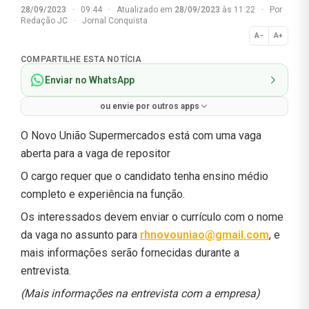
28/09/2023
·
09:44
·
Atualizado em
28/09/2023
às 11:22
·
Por
Redação JC
·
Jornal Conquista
A−
A+
Normal
COMPARTILHE ESTA NOTÍCIA
Enviar no WhatsApp
ou envie por outros apps
O Novo União Supermercados está com uma vaga
aberta para a vaga de repositor
O cargo requer que o candidato tenha ensino médio
completo e experiência na função.
Os interessados devem enviar o currículo com o nome
da vaga no assunto para
rhnovouniao@gmail.com
, e
mais informações serão fornecidas durante a
entrevista.
(Mais informações na entrevista com a empresa)