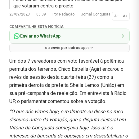
que votaram contra o projeto.
28/09/2023
·
06:39
·
Por
Redação
·
Jornal Conquista
A−
A+
Normal
COMPARTILHE ESTA NOTÍCIA
Enviar no WhatsApp
ou envie por outros apps
Um dos 7 vereadores com voto favorável à polêmica
permuta dos terrenos, Chico Estrella (Agir) encarou o
revés da sessão desta quarta-feira (27) como a
primeira derrota da prefeita Sheila Lemos (União) em
sua pré-campanha de reeleição. Em entrevista à Rádio
UP, o parlamentar comentou sobre a votação.
“O que nós vimos hoje, e realmente eu disse no meu
discurso antes da votação, que a disputa eleitoral em
Vitória da Conquista começava hoje. Isso aí é o
interesse da bancada de oposição em desestabilizar o