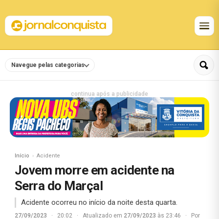
Navegue pelas categorias
continua após a publicidade
Início
Acidente
Jovem morre em acidente na
Serra do Marçal
Acidente ocorreu no início da noite desta quarta.
27/09/2023
·
20:02
·
Atualizado em
27/09/2023
às 23:46
·
Por