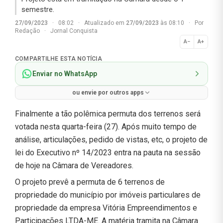
semestre.
27/09/2023
·
08:02
·
Atualizado em
27/09/2023
às 08:10
·
Por
Redação
·
Jornal Conquista
A−
A+
Normal
COMPARTILHE ESTA NOTÍCIA
Enviar no WhatsApp
ou envie por outros apps
Finalmente a tão polêmica permuta dos terrenos será
votada nesta quarta-feira (27). Após muito tempo de
análise, articulações, pedido de vistas, etc, o projeto de
lei do Executivo nº 14/2023 entra na pauta na sessão
de hoje na Câmara de Vereadores.
O projeto prevê a permuta de 6 terrenos de
propriedade do município por imóveis particulares de
propriedade da empresa Vitória Empreendimentos e
Participações LTDA-ME. A matéria tramita na Câmara