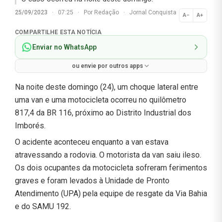
25/09/2023
·
07:25
·
Por
Redação
·
Jornal Conquista
A−
A+
Normal
COMPARTILHE ESTA NOTÍCIA
Enviar no WhatsApp
ou envie por outros apps
Na noite deste domingo (24), um choque lateral entre
uma van e uma motocicleta ocorreu no quilômetro
817,4 da BR 116, próximo ao Distrito Industrial dos
Imborés.
O acidente aconteceu enquanto a van estava
atravessando a rodovia. O motorista da van saiu ileso.
Os dois ocupantes da motocicleta sofreram ferimentos
graves e foram levados à Unidade de Pronto
Atendimento (UPA) pela equipe de resgate da Via Bahia
e do SAMU 192.