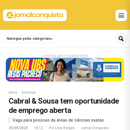
Navegue pelas categorias
continua após a publicidade
Início
Emprego
Cabral & Sousa tem oportunidade
de emprego aberta
Vaga para pessoas da áreas de ciências exatas.
25/09/2023
·
18:12
·
Por
Lívia Borges
·
Jornal Conquista