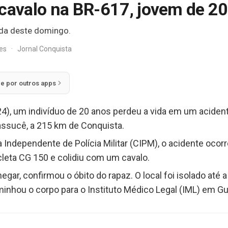
 cavalo na BR-617, jovem de 2
da deste domingo.
res
·
Jornal Conquista
ie por outros apps
), um indivíduo de 20 anos perdeu a vida em um aciden
iassucê, a 215 km de Conquista.
ndependente de Polícia Militar (CIPM), o acidente ocor
eta CG 150 e colidiu com um cavalo.
gar, confirmou o óbito do rapaz. O local foi isolado at
minhou o corpo para o Instituto Médico Legal (IML) em G