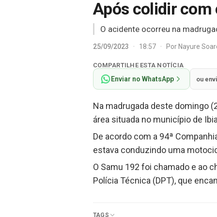
Após colidir com
O acidente ocorreu na madruga
25/09/2023
·
18:57
·
Por
Nayure Soa
COMPARTILHE ESTA NOTÍCIA
Enviar no WhatsApp
ou env
Na madrugada deste domingo (24
área situada no município de Ib
De acordo com a 94ª Companhia I
estava conduzindo uma motocicl
O Samu 192 foi chamado e ao che
Polícia Técnica (DPT), que enca
TAGS