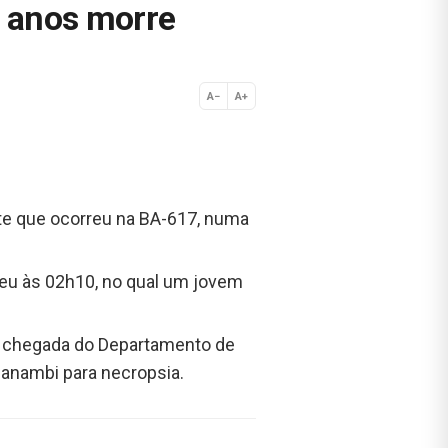
0 anos morre
A−
A+
Normal
te que ocorreu na BA-617, numa
reu às 02h10, no qual um jovem
é a chegada do Departamento de
uanambi para necropsia.