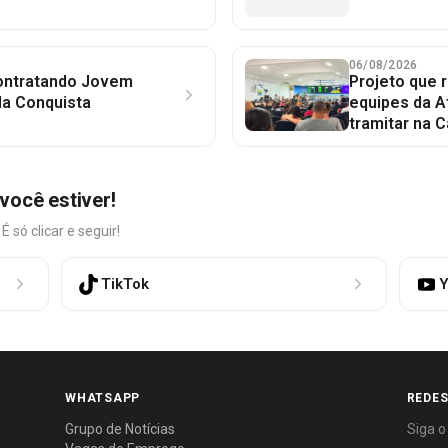
06/08/2026
contratando Jovem
Projeto que 
da Conquista
equipes da A
tramitar na 
você estiver!
só clicar e seguir!
TikTok
Y
WHATSAPP
REDES
Grupo de Notícias
Siga o