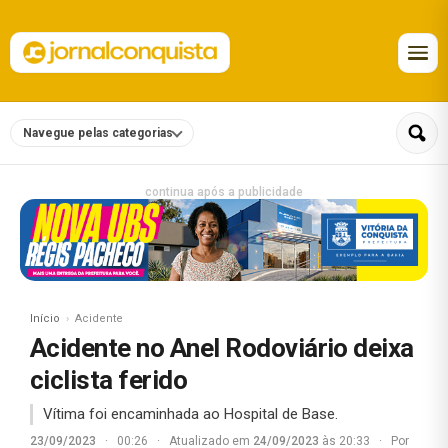
Navegue pelas categorias
continua após a publicidade
Início
Acidente
Acidente no Anel Rodoviário deixa
ciclista ferido
Vítima foi encaminhada ao Hospital de Base.
23/09/2023
·
00:26
·
Atualizado em
24/09/2023
às 20:33
·
Por