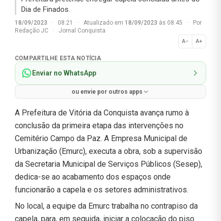
Dia de Finados.
18/09/2023
·
08:21
·
Atualizado em
18/09/2023
às 08:45
·
Por
Redação JC
·
Jornal Conquista
A−
A+
Normal
COMPARTILHE ESTA NOTÍCIA
Enviar no WhatsApp
ou envie por outros apps
A Prefeitura de Vitória da Conquista avança rumo à
conclusão da primeira etapa das intervenções no
Cemitério Campo da Paz. A Empresa Municipal de
Urbanização (Emurc), executa a obra, sob a supervisão
da Secretaria Municipal de Serviços Públicos (Sesep),
dedica-se ao acabamento dos espaços onde
funcionarão a capela e os setores administrativos.
No local, a equipe da Emurc trabalha no contrapiso da
capela, para, em seguida, iniciar a colocação do piso