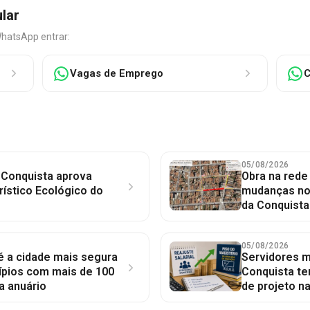
ular
WhatsApp entrar:
Vagas de Emprego
C
05/08/2026
 Conquista aprova
Obra na red
rístico Ecológico do
mudanças no 
da Conquista
05/08/2026
 é a cidade mais segura
Servidores mu
ípios com mais de 100
Conquista te
a anuário
de projeto n