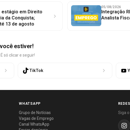
05/08/2026
 estágio em Direito
Integração R
ia da Conquista;
Analista Fisc
té 13 de agosto
você estiver!
só clicar e seguir!
TikTok
Y
WHATSAPP
REDES
Grupo de Notícias
Siga o
Vagas de Emprego
Canal WhatsApp