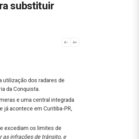
ra substituir
A−
A+
Normal
a utilização dos radares de
ria da Conquista.
âmeras e uma central integrada
 já acontece em Curitiba-PR,
e excediam os limites de
as infrações de trânsito, e