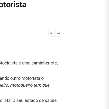
torista
A−
A+
Normal
otocicleta e uma caminhonete,
ando outro motorista o
ueiro, motoqueiro tem que
lista. O seu estado de saúde