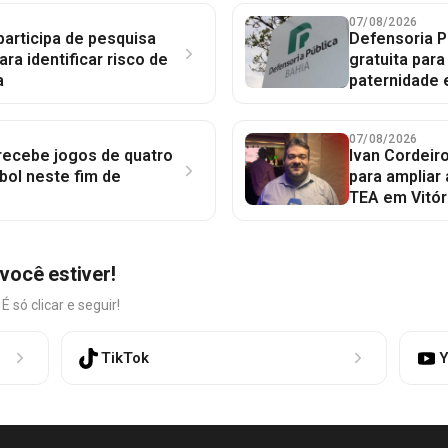
07/08/2026
participa de pesquisa
Defensoria P
ara identificar risco de
gratuita par
a
paternidade 
07/08/2026
 recebe jogos de quatro
Ivan Cordeir
bol neste fim de
para ampliar
TEA em Vitór
você estiver!
só clicar e seguir!
TikTok
Y