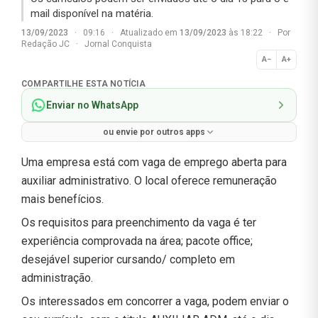
mail disponível na matéria.
13/09/2023
·
09:16
·
Atualizado em
13/09/2023
às 18:22
·
Por
Redação JC
·
Jornal Conquista
A−
A+
Normal
COMPARTILHE ESTA NOTÍCIA
Enviar no WhatsApp
ou envie por outros apps
Uma empresa está com vaga de emprego aberta para
auxiliar administrativo. O local oferece remuneração
mais benefícios.
Os requisitos para preenchimento da vaga é ter
experiência comprovada na área; pacote office;
desejável superior cursando/ completo em
administração.
Os interessados em concorrer a vaga, podem enviar o