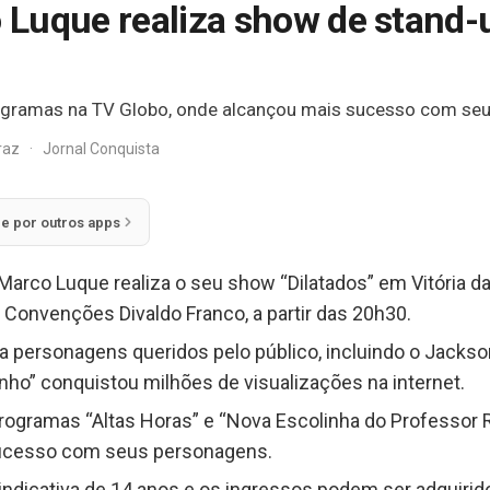
Luque realiza show de stand-
ogramas na TV Globo, onde alcançou mais sucesso com se
rraz
·
Jornal Conquista
ie por outros apps
Marco Luque realiza o seu show “Dilatados” em Vitória d
Convenções Divaldo Franco, a partir das 20h30.
a personagens queridos pelo público, incluindo o Jackson
ho” conquistou milhões de visualizações na internet.
rogramas “Altas Horas” e “Nova Escolinha do Professor 
sucesso com seus personagens.
indicativa de 14 anos e os ingressos podem ser adquirid