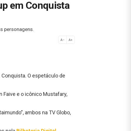
up em Conquista
us personagens.
A−
A+
Normal
a Conquista. O espetáculo de
 Faive e o icônico Mustafary,
Raimundo”, ambos na TV Globo,
os pela
Bilheteria Digital
.