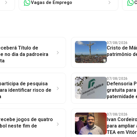
Vagas de Emprego
C
07/08/2026
ceberá Título de
Cristo de Má
 no dia da padroeira
patrimônio d
ta
07/08/2026
participa de pesquisa
Defensoria P
ara identificar risco de
gratuita par
a
paternidade 
07/08/2026
 recebe jogos de quatro
Ivan Cordeir
bol neste fim de
para ampliar
TEA em Vitór