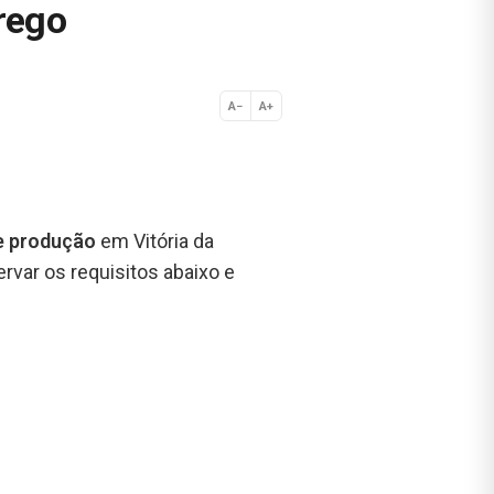
rego
A−
A+
Normal
 de produção
em Vitória da
rvar os requisitos abaixo e