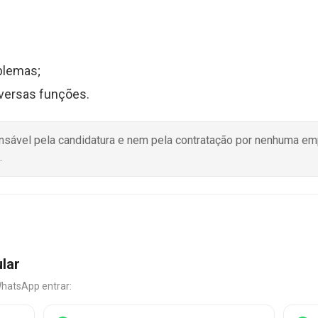
blemas;
iversas funções.
onsável pela candidatura e nem pela contratação por nenhuma e
.
ular
WhatsApp entrar: