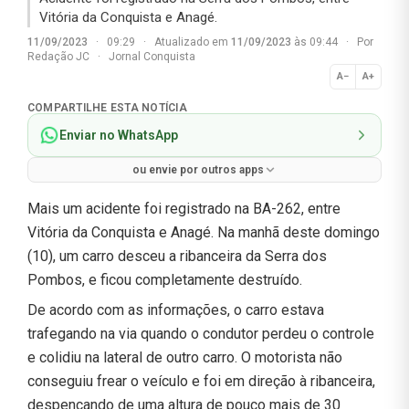
Vitória da Conquista e Anagé.
11/09/2023
·
09:29
·
Atualizado em
11/09/2023
às 09:44
·
Por
Redação JC
·
Jornal Conquista
A−
A+
Normal
COMPARTILHE ESTA NOTÍCIA
Enviar no WhatsApp
ou envie por outros apps
Mais um acidente foi registrado na BA-262, entre
Vitória da Conquista e Anagé. Na manhã deste domingo
(10), um carro desceu a ribanceira da Serra dos
Pombos, e ficou completamente destruído.
De acordo com as informações, o carro estava
trafegando na via quando o condutor perdeu o controle
e colidiu na lateral de outro carro. O motorista não
conseguiu frear o veículo e foi em direção à ribanceira,
despencando de uma altura de pouco mais de 30