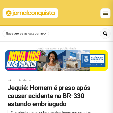
Navegue pelas categorias
continua após a publicidade
Início
Acidente
Jequié: Homem é preso após
causar acidente na BR-330
estando embriagado
O acidente causou ferimentos leves em um dos