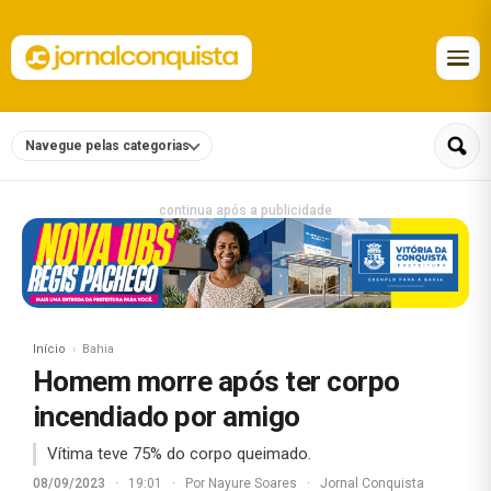
Navegue pelas categorias
continua após a publicidade
Início
Bahia
Homem morre após ter corpo
incendiado por amigo
Vítima teve 75% do corpo queimado.
08/09/2023
·
19:01
·
Por
Nayure Soares
·
Jornal Conquista