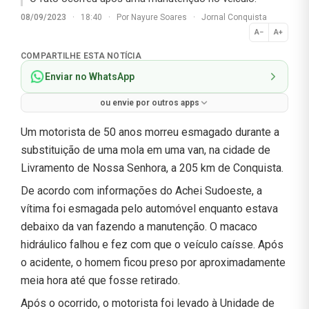
08/09/2023
·
18:40
·
Por
Nayure Soares
·
Jornal Conquista
A−
A+
Normal
COMPARTILHE ESTA NOTÍCIA
Enviar no WhatsApp
ou envie por outros apps
Um motorista de 50 anos morreu esmagado durante a
substituição de uma mola em uma van, na cidade de
Livramento de Nossa Senhora, a 205 km de Conquista.
De acordo com informações do Achei Sudoeste, a
vítima foi esmagada pelo automóvel enquanto estava
debaixo da van fazendo a manutenção. O macaco
hidráulico falhou e fez com que o veículo caísse. Após
o acidente, o homem ficou preso por aproximadamente
meia hora até que fosse retirado.
Após o ocorrido, o motorista foi levado à Unidade de