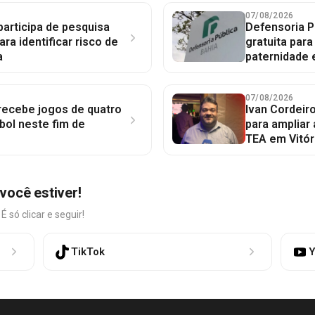
07/08/2026
participa de pesquisa
Defensoria P
ara identificar risco de
gratuita par
a
paternidade 
07/08/2026
 recebe jogos de quatro
Ivan Cordeir
bol neste fim de
para ampliar
TEA em Vitór
você estiver!
só clicar e seguir!
TikTok
Y