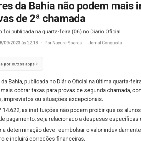
ares da Bahia não podem mais i
ovas de 2ª chamada
oi publicada na quarta-feira (06) no Diário Oficial.
8/09/2023
às 22:18
·
Por
Nayure Soares
·
Jornal Conquista
ie por outros apps
a Bahia, publicada no Diário Oficial na última quarta-feir
 mais cobrar taxas para provas de segunda chamada, con
, imprevistos ou situações excepcionais.
 14.622, as instituições não podem proibir que os alunos
a de pagamento, seja relacionado a despesas específicas
r a determinação deve reembolsar o valor indevidamente
 e incluirá correções financeiras.