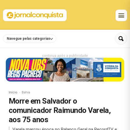
Navegue pelas categorias
continua após a publicidade
Início
Bahia
Morre em Salvador o
comunicador Raimundo Varela,
aos 75 anos
Varela marcou época no Balanço Geral na RecordTV e