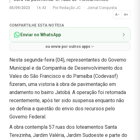
05/09/2023
·
16:43
·
Por
Redação JC
·
Jornal Conquista
A−
A+
Normal
COMPARTILHE ESTA NOTÍCIA
Enviar no WhatsApp
ou envie por outros apps
Nesta segunda-feira (04), representantes do Governo
Municipal e da Companhia de Desenvolvimento dos
Vales do São Francisco e do Parnaíba (Codevasf)
fizeram, uma vistoria à obra de pavimentação em
andamento no bairro Jatobá. A operação foi retomada
recentemente, após ter sido suspensa enquanto não
se definia a questão do envio dos recursos pelo
Governo Federal.
A obra contempla 57 ruas dos loteamentos Santa
Terezinha, Jardim Valéria, Jardim Sudoeste e parte do