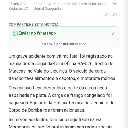
05/09/2023
·
08:20
·
Atualizado em
05/09/2023
às 08:23
·
Por
Redação JC
·
Jornal Conquista
A−
A+
Normal
COMPARTILHE ESTA NOTÍCIA
Enviar no WhatsApp
ou envie por outros apps
Um grave acidente com vítima fatal foi registrado na
manhã desta segunda-feira (4), na BA-026, trecho de
Maracás, no Vale do Jiquiriçá. O veículo de carga
transportava alimentos e capotou, o motorista morreu.
O caminhão ficou destruído e parte da carga ficou
espalhada na pista. A carga de frango congelado foi
saqueada. Equipes da Polícia Técnica de Jequié e do
Corpo de Bombeiros foram acionadas.
Inúmeros acidentes tem sido registrado na via.
Moradores da região protestaram nas redes sociais