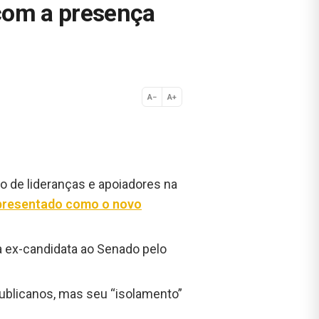
com a presença
A−
A+
Normal
ro de lideranças e apoiadores na
 apresentado como o novo
a ex-candidata ao Senado pelo
publicanos, mas seu “isolamento”