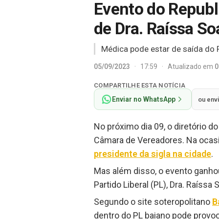
Evento do Republ
de Dra. Raíssa So
Médica pode estar de saída do PL
05/09/2023
·
17:59
·
Atualizado em
0
COMPARTILHE ESTA NOTÍCIA
Enviar no WhatsApp
ou env
No próximo dia 09, o diretório d
Câmara de Vereadores. Na ocas
presidente da sigla na cidade
.
Mas além disso, o evento ganho
Partido Liberal (PL), Dra. Raíssa
Segundo o site soteropolitano
B
dentro do PL baiano pode provocar