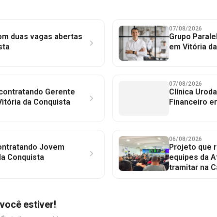
07/08/2026
com duas vagas abertas
Grupo Parale
sta
em Vitória d
07/08/2026
 contratando Gerente
Clínica Uroda
itória da Conquista
Financeiro e
06/08/2026
contratando Jovem
Projeto que 
da Conquista
equipes da A
tramitar na 
você estiver!