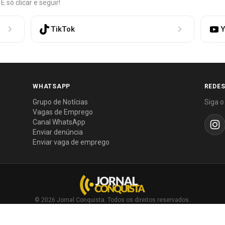
só clicar e seguir!
TikTok
Y
WHATSAPP
REDES
Grupo de Notícias
Siga o
Vagas de Emprego
Canal WhatsApp
Enviar denúncia
Enviar vaga de emprego
© 2026 Jornal Conquista. Todos os direitos reservados.
Política editorial
·
Política de privacidade