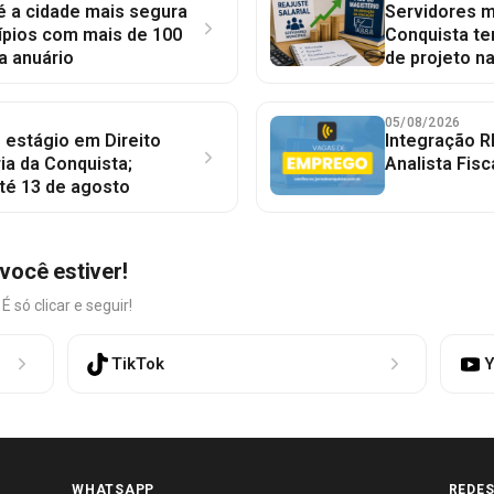
 é a cidade mais segura
Servidores mu
ípios com mais de 100
Conquista te
a anuário
de projeto n
05/08/2026
 estágio em Direito
Integração R
ia da Conquista;
Analista Fisc
té 13 de agosto
você estiver!
só clicar e seguir!
TikTok
Y
WHATSAPP
REDES