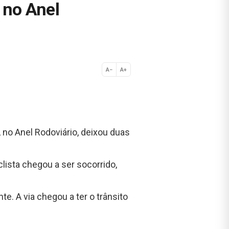
 no Anel
A−
A+
Normal
 no Anel Rodoviário, deixou duas
ista chegou a ser socorrido,
e. A via chegou a ter o trânsito