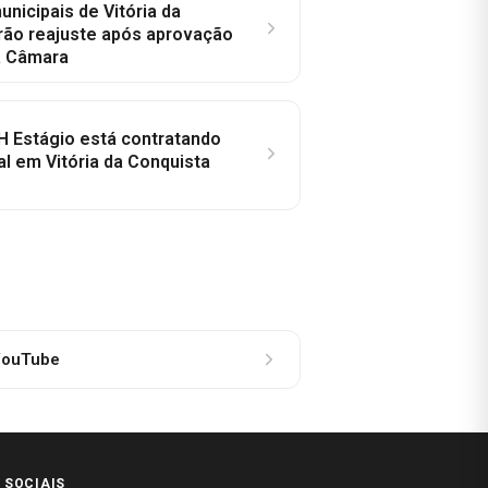
nicipais de Vitória da
rão reajuste após aprovação
a Câmara
H Estágio está contratando
al em Vitória da Conquista
ouTube
 SOCIAIS