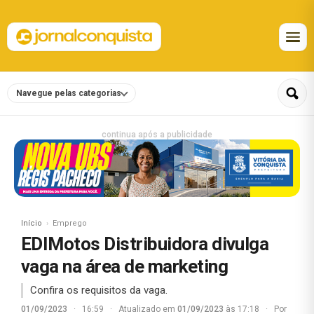
Navegue pelas categorias
continua após a publicidade
Início
Emprego
EDIMotos Distribuidora divulga
vaga na área de marketing
Confira os requisitos da vaga.
01/09/2023
·
16:59
·
Atualizado em
01/09/2023
às 17:18
·
Por