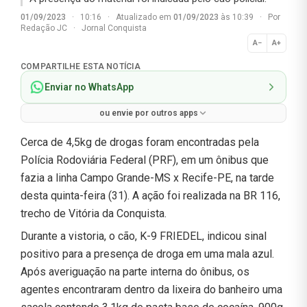
01/09/2023
·
10:16
·
Atualizado em
01/09/2023
às 10:39
·
Por
Redação JC
·
Jornal Conquista
A−
A+
Normal
COMPARTILHE ESTA NOTÍCIA
Enviar no WhatsApp
ou envie por outros apps
Cerca de 4,5kg de drogas foram encontradas pela
Polícia Rodoviária Federal (PRF), em um ônibus que
fazia a linha Campo Grande-MS x Recife-PE, na tarde
desta quinta-feira (31). A ação foi realizada na BR 116,
trecho de Vitória da Conquista.
Durante a vistoria, o cão, K-9 FRIEDEL, indicou sinal
positivo para a presença de droga em uma mala azul.
Após averiguação na parte interna do ônibus, os
agentes encontraram dentro da lixeira do banheiro uma