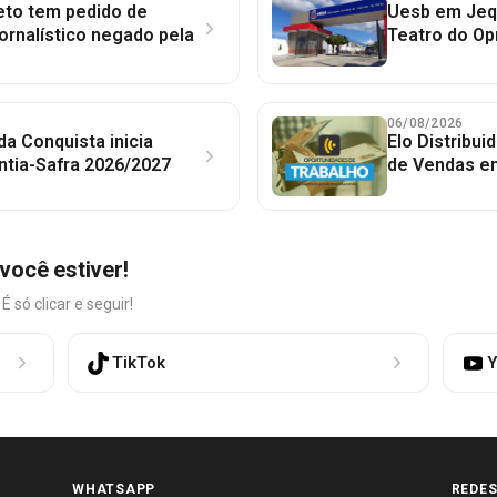
to tem pedido de
Uesb em Jequ
jornalístico negado pela
Teatro do Op
06/08/2026
 da Conquista inicia
Elo Distribu
ntia-Safra 2026/2027
de Vendas em
você estiver!
só clicar e seguir!
TikTok
Y
WHATSAPP
REDES