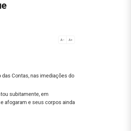
ue
A−
A+
Normal
io das Contas, nas imediações do
ntou subitamente, em
se afogaram e seus corpos ainda