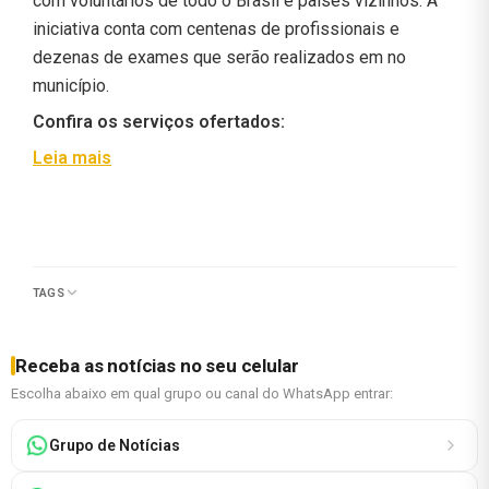
com voluntários de todo o Brasil e países vizinhos. A
iniciativa conta com centenas de profissionais e
dezenas de exames que serão realizados em no
município.
Confira os serviços ofertados:
:
Leia mais
Projeto
Voluntários
do
Sertão
TAGS
estará
em
Barra
Receba as notícias no seu celular
do
Escolha abaixo em qual grupo ou canal do WhatsApp entrar:
Choça;
saiba
Grupo de Notícias
mais