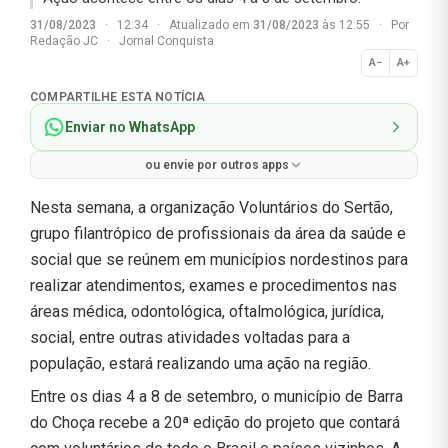
31/08/2023
·
12:34
·
Atualizado em
31/08/2023
às 12:55
·
Por
Redação JC
·
Jornal Conquista
A−
A+
Normal
COMPARTILHE ESTA NOTÍCIA
Enviar no WhatsApp
ou envie por outros apps
Nesta semana, a organização Voluntários do Sertão,
grupo filantrópico de profissionais da área da saúde e
social que se reúnem em municípios nordestinos para
realizar atendimentos, exames e procedimentos nas
áreas médica, odontológica, oftalmológica, jurídica,
social, entre outras atividades voltadas para a
população, estará realizando uma ação na região.
Entre os dias 4 a 8 de setembro, o município de Barra
do Choça recebe a 20ª edição do projeto que contará