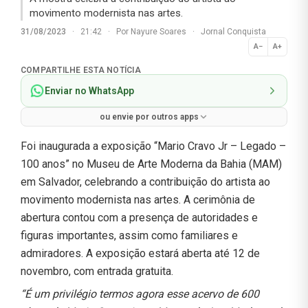
movimento modernista nas artes.
31/08/2023
·
21:42
·
Por
Nayure Soares
·
Jornal Conquista
A−
A+
Normal
COMPARTILHE ESTA NOTÍCIA
Enviar no WhatsApp
ou envie por outros apps
Foi inaugurada a exposição “Mario Cravo Jr – Legado –
100 anos” no Museu de Arte Moderna da Bahia (MAM)
em Salvador, celebrando a contribuição do artista ao
movimento modernista nas artes. A cerimônia de
abertura contou com a presença de autoridades e
figuras importantes, assim como familiares e
admiradores. A exposição estará aberta até 12 de
novembro, com entrada gratuita.
“É um privilégio termos agora esse acervo de 600