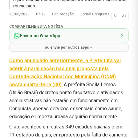
municípios.
30/08/2023
·
07:19
·
Por
Redação
·
Jornal Conquista
A−
A+
Normal
COMPARTILHE ESTA NOTÍCIA
Enviar no WhatsApp
ou envie por outros apps
Como anunciado anteriormente, a Prefeitura vai
aderir à paralisação nacional proposta pela
Confederação Nacional dos Municípios (CNM)
nesta quarta-feira (30)
. A prefeita Sheila Lemos
(União Brasil) decretou ponto facultativo e atividades
administrativas não estarão em funcionamento em
Conquista, apenas serviços essenciais como saúde,
educação e limpeza urbana seguirão normalmente.
O ato acontece em outras 349 cidades baianas e em
11 estados do país, em protesto pela falta de aumento