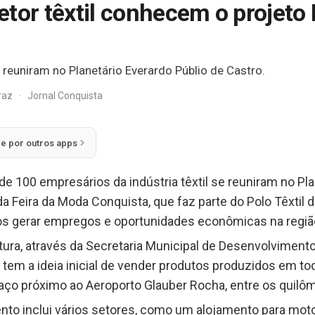
etor têxtil conhecem o projeto
reuniram no Planetário Everardo Públio de Castro.
rraz
·
Jornal Conquista
ie por outros apps
a de 100 empresários da indústria têxtil se reuniram no Pl
a Feira da Moda Conquista, que faz parte do Polo Têxtil d
os gerar empregos e oportunidades econômicas na regiã
eitura, através da Secretaria Municipal de Desenvolvime
e tem a ideia inicial de vender produtos produzidos em t
ço próximo ao Aeroporto Glauber Rocha, entre os quilôm
ento inclui vários setores, como um alojamento para moto