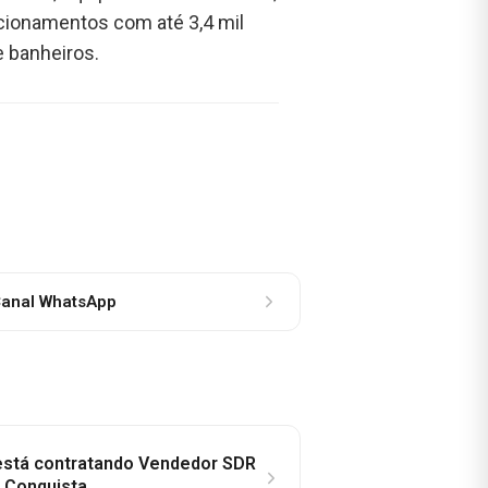
acionamentos com até 3,4 mil
e banheiros.
anal WhatsApp
 está contratando Vendedor SDR
a Conquista