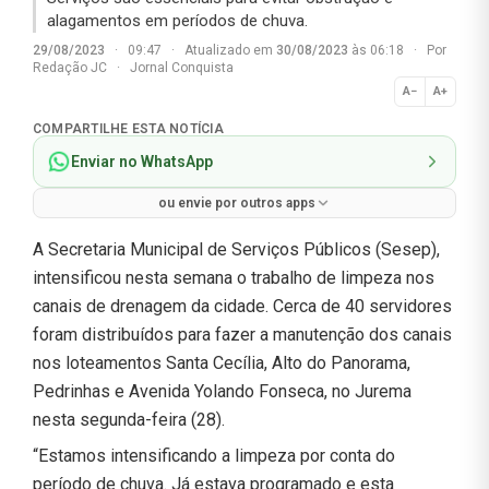
alagamentos em períodos de chuva.
29/08/2023
·
09:47
·
Atualizado em
30/08/2023
às 06:18
·
Por
Redação JC
·
Jornal Conquista
A−
A+
Normal
COMPARTILHE ESTA NOTÍCIA
Enviar no WhatsApp
ou envie por outros apps
A Secretaria Municipal de Serviços Públicos (Sesep),
intensificou nesta semana o trabalho de limpeza nos
canais de drenagem da cidade. Cerca de 40 servidores
foram distribuídos para fazer a manutenção dos canais
nos loteamentos Santa Cecília, Alto do Panorama,
Pedrinhas e Avenida Yolando Fonseca, no Jurema
nesta segunda-feira (28).
“Estamos intensificando a limpeza por conta do
período de chuva. Já estava programado e esta