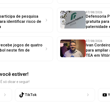
07/08/2026
participa de pesquisa
Defensoria P
ara identificar risco de
gratuita par
a
paternidade 
07/08/2026
 recebe jogos de quatro
Ivan Cordeir
bol neste fim de
para ampliar
TEA em Vitór
você estiver!
só clicar e seguir!
TikTok
Y