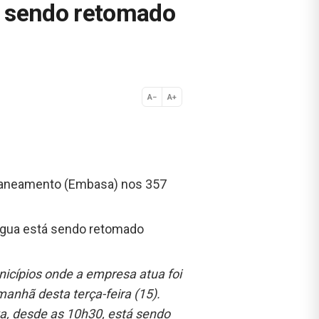
á sendo retomado
A−
A+
Normal
 Saneamento (Embasa) nos 357
 água está sendo retomado
icípios onde a empresa atua foi
manhã desta terça-feira (15).
va, desde as 10h30, está sendo