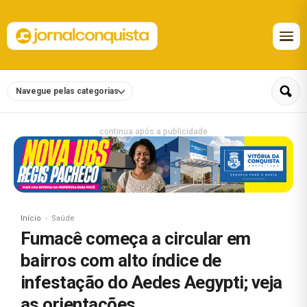
Navegue pelas categorias
continua após a publicidade
Início
Saúde
Fumacê começa a circular em
bairros com alto índice de
infestação do Aedes Aegypti; veja
as orientações