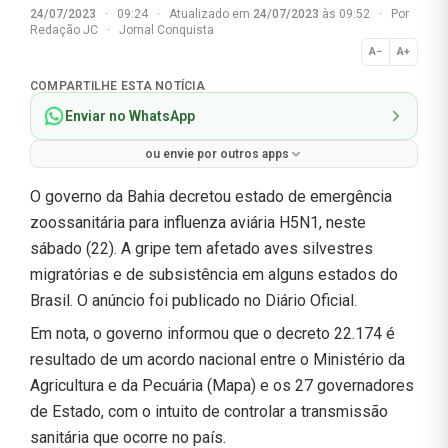
24/07/2023
·
09:24
·
Atualizado em
24/07/2023
às 09:52
·
Por
Redação JC
·
Jornal Conquista
A−
A+
Normal
COMPARTILHE ESTA NOTÍCIA
Enviar no WhatsApp
ou envie por outros apps
O governo da Bahia decretou estado de emergência
zoossanitária para influenza aviária H5N1, neste
sábado (22). A gripe tem afetado aves silvestres
migratórias e de subsistência em alguns estados do
Brasil. O anúncio foi publicado no Diário Oficial.
Em nota, o governo informou que o decreto 22.174 é
resultado de um acordo nacional entre o Ministério da
Agricultura e da Pecuária (Mapa) e os 27 governadores
de Estado, com o intuito de controlar a transmissão
sanitária que ocorre no país.