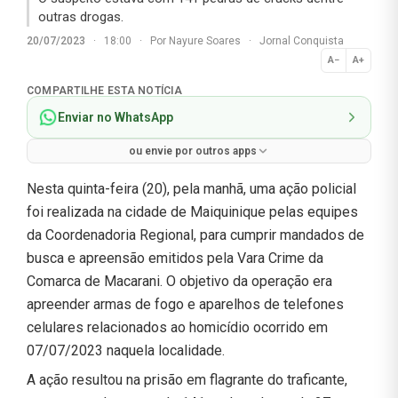
outras drogas.
20/07/2023
·
18:00
·
Por
Nayure Soares
·
Jornal Conquista
A−
A+
Normal
COMPARTILHE ESTA NOTÍCIA
Enviar no WhatsApp
ou envie por outros apps
Nesta quinta-feira (20), pela manhã, uma ação policial
foi realizada na cidade de Maiquinique pelas equipes
da Coordenadoria Regional, para cumprir mandados de
busca e apreensão emitidos pela Vara Crime da
Comarca de Macarani. O objetivo da operação era
apreender armas de fogo e aparelhos de telefones
celulares relacionados ao homicídio ocorrido em
07/07/2023 naquela localidade.
A ação resultou na prisão em flagrante do traficante,